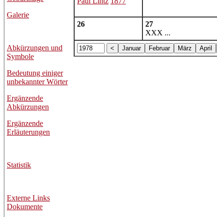
Paul Lintz
1877
Galerie
26
27
XXX ...
Abkürzungen und
Symbole
Bedeutung einiger
unbekannter Wörter
Ergänzende
Abkürzungen
Ergänzende
Erläuterungen
Statistik
Externe Links
Dokumente