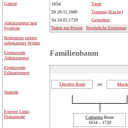
Galerie
1654
Taufe
Di 26.11.1680
Trauung (Kirche)
Sa 24.02.1720
Gestorben
Abkürzungen und
Daten zur Person
Persönliche Ereignisse
Symbole
Bedeutung einiger
unbekannter Wörter
Familienbaum
Ergänzende
Abkürzungen
Ergänzende
Erläuterungen
Theodor
Bonn
oo
Marga
Statistik
Externe Links
Dokumente
Catharina
Bonn
1654 – 1720