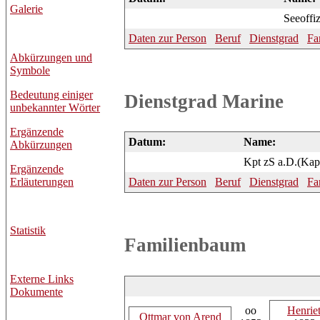
Galerie
Seeoffiz
Daten zur Person
Beruf
Dienstgrad
Fa
Abkürzungen und
Symbole
Bedeutung einiger
Dienstgrad Marine
unbekannter Wörter
Ergänzende
Datum:
Name:
Abkürzungen
Kpt zS a.D.(Kapi
Ergänzende
Erläuterungen
Daten zur Person
Beruf
Dienstgrad
Fa
Statistik
Familienbaum
Externe Links
Dokumente
oo
Henriet
Ottmar
von Arend