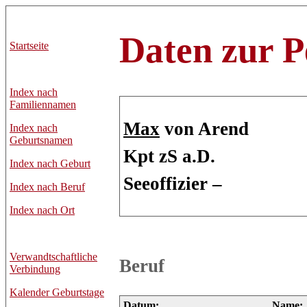
Daten zur P
Startseite
Index nach
Familiennamen
Max
von Arend
Index nach
Geburtsnamen
Kpt zS a.D.
Index nach Geburt
Seeoffizier –
Index nach Beruf
Index nach Ort
Verwandtschaftliche
Beruf
Verbindung
Kalender Geburtstage
Datum:
Name: