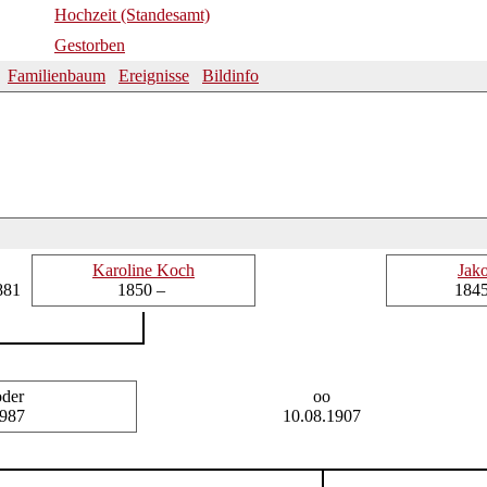
Hochzeit (Standesamt)
Gestorben
Familienbaum
Ereignisse
Bildinfo
Karoline
Koch
Jak
881
1850 –
1845
der
oo
1987
10.08.1907