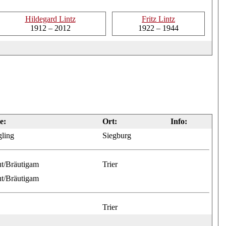
Hildegard
Lintz
Fritz
Lintz
1912 – 2012
1922 – 1944
e:
Ort:
Info:
ling
Siegburg
t/Bräutigam
Trier
t/Bräutigam
Trier