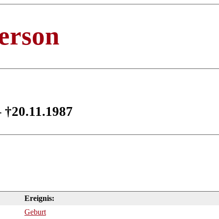
erson
– †20.11.1987
Ereignis:
Geburt