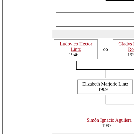
Ludovico
Héctor
Gladys
E
Lintz
oo
Ro
1946 –
19
Elizabeth
Marjorie Lintz
1969 –
Simón
Ignacio Aguilera
1997 –