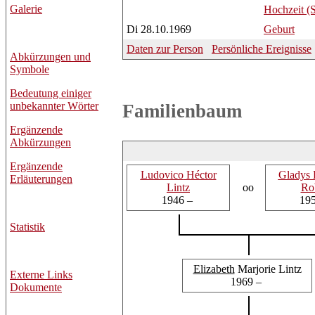
Galerie
Hochzeit (
Di 28.10.1969
Geburt
Daten zur Person
Persönliche Ereignisse
Abkürzungen und
Symbole
Bedeutung einiger
unbekannter Wörter
Familienbaum
Ergänzende
Abkürzungen
Ergänzende
Ludovico
Héctor
Gladys
E
Erläuterungen
Lintz
oo
Ro
1946 –
19
Statistik
Elizabeth
Marjorie Lintz
Externe Links
1969 –
Dokumente